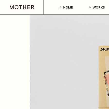
Skip
to
HOME
WORKS
the
content